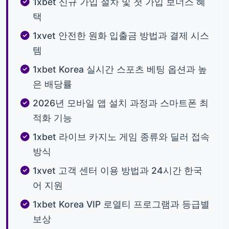
1xbet 신규 가입 절차 및 첫 가입 보너스 혜
택
1xvet 안전한 원화 입출금 방법과 결제 시스
템
1xbet Korea 실시간 스포츠 베팅 옵션과 높
은 배당률
2026년 모바일 앱 설치 과정과 스마트폰 최
적화 기능
1xbet 라이브 카지노 게임 종류와 딜러 접속
방식
1xvet 고객 센터 이용 방법과 24시간 한국
어 지원
1xbet Korea VIP 로열티 프로그램과 등급별
보상