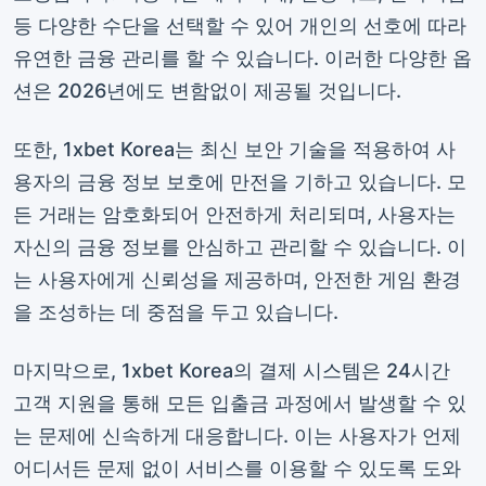
등 다양한 수단을 선택할 수 있어 개인의 선호에 따라
유연한 금융 관리를 할 수 있습니다. 이러한 다양한 옵
션은 2026년에도 변함없이 제공될 것입니다.
또한, 1xbet Korea는 최신 보안 기술을 적용하여 사
용자의 금융 정보 보호에 만전을 기하고 있습니다. 모
든 거래는 암호화되어 안전하게 처리되며, 사용자는
자신의 금융 정보를 안심하고 관리할 수 있습니다. 이
는 사용자에게 신뢰성을 제공하며, 안전한 게임 환경
을 조성하는 데 중점을 두고 있습니다.
마지막으로, 1xbet Korea의 결제 시스템은 24시간
고객 지원을 통해 모든 입출금 과정에서 발생할 수 있
는 문제에 신속하게 대응합니다. 이는 사용자가 언제
어디서든 문제 없이 서비스를 이용할 수 있도록 도와