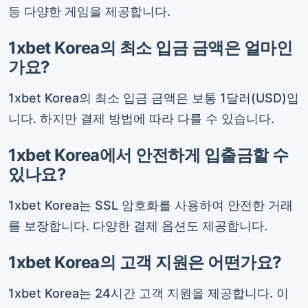
등 다양한 게임을 제공합니다.
1xbet Korea의 최소 입금 금액은 얼마인
가요?
1xbet Korea의 최소 입금 금액은 보통 1달러(USD)입
니다. 하지만 결제 방법에 따라 다를 수 있습니다.
1xbet Korea에서 안전하게 입출금할 수
있나요?
1xbet Korea는 SSL 암호화를 사용하여 안전한 거래
를 보장합니다. 다양한 결제 옵션도 제공합니다.
1xbet Korea의 고객 지원은 어떤가요?
1xbet Korea는 24시간 고객 지원을 제공합니다. 이