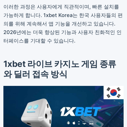
이러한 과정은 사용자에게 직관적이며, 빠른 설치를
가능하게 합니다. 1xbet Korea는 한국 사용자들의 편
의를 위해 계속해서 앱 기능을 개선하고 있습니다.
2026년에는 더욱 향상된 기능과 사용자 친화적인 인
터페이스를 기대할 수 있습니다.
1xbet 라이브 카지노 게임 종류
와 딜러 접속 방식