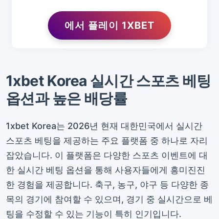
에서 플레이 1XBET
1xbet Korea 실시간 스포츠 베팅
옵션과 높은 배당률
1xbet Korea는 2026년 현재 대한민국에서 실시간
스포츠 베팅을 제공하는 주요 플랫폼 중 하나로 자리
잡았습니다. 이 플랫폼은 다양한 스포츠 이벤트에 대
한 실시간 베팅 옵션을 통해 사용자들에게 흥미진진
한 경험을 제공합니다. 축구, 농구, 야구 등 다양한 종
목의 경기에 참여할 수 있으며, 경기 중 실시간으로 베
팅을 수정할 수 있는 기능이 특히 인기입니다.