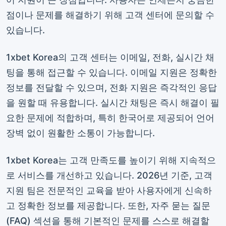
점이나 문제를 해결하기 위해 고객 센터에 문의할 수
있습니다.
1xbet Korea의 고객 센터는 이메일, 전화, 실시간 채
팅을 통해 접근할 수 있습니다. 이메일 지원은 정확한
정보를 전달할 수 있으며, 전화 지원은 즉각적인 응답
을 원할 때 유용합니다. 실시간 채팅은 즉시 해결이 필
요한 문제에 적합하며, 특히 한국어로 제공되어 언어
장벽 없이 원활한 소통이 가능합니다.
1xbet Korea는 고객 만족도를 높이기 위해 지속적으
로 서비스를 개선하고 있습니다. 2026년 기준, 고객
지원 팀은 전문적인 교육을 받아 사용자에게 신속하
고 정확한 정보를 제공합니다. 또한, 자주 묻는 질문
(FAQ) 섹션을 통해 기본적인 문제를 스스로 해결할