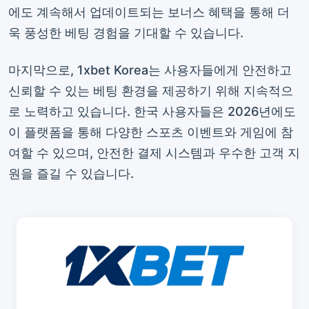
에도 계속해서 업데이트되는 보너스 혜택을 통해 더
욱 풍성한 베팅 경험을 기대할 수 있습니다.
마지막으로, 1xbet Korea는 사용자들에게 안전하고
신뢰할 수 있는 베팅 환경을 제공하기 위해 지속적으
로 노력하고 있습니다. 한국 사용자들은 2026년에도
이 플랫폼을 통해 다양한 스포츠 이벤트와 게임에 참
여할 수 있으며, 안전한 결제 시스템과 우수한 고객 지
원을 즐길 수 있습니다.