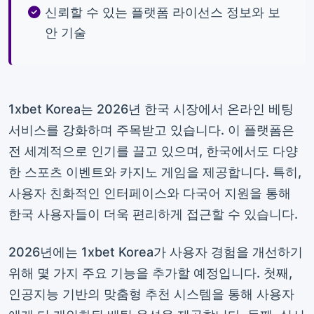
신뢰할 수 있는 플랫폼 라이선스 정보와 보
안 기술
1xbet Korea는 2026년 한국 시장에서 온라인 베팅
서비스를 강화하며 주목받고 있습니다. 이 플랫폼은
전 세계적으로 인기를 끌고 있으며, 한국에서도 다양
한 스포츠 이벤트와 카지노 게임을 제공합니다. 특히,
사용자 친화적인 인터페이스와 다국어 지원을 통해
한국 사용자들이 더욱 편리하게 접근할 수 있습니다.
2026년에는 1xbet Korea가 사용자 경험을 개선하기
위해 몇 가지 주요 기능을 추가할 예정입니다. 첫째,
인공지능 기반의 맞춤형 추천 시스템을 통해 사용자