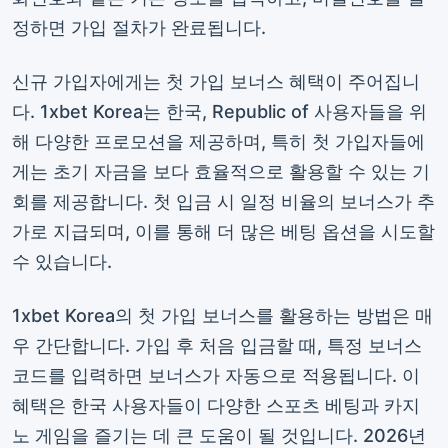
정하면 가입 절차가 완료됩니다.
신규 가입자에게는 첫 가입 보너스 혜택이 주어집니
다. 1xbet Korea는 한국, Republic of 사용자들을 위
해 다양한 프로모션을 제공하며, 특히 첫 가입자들에
게는 초기 자금을 보다 효율적으로 활용할 수 있는 기
회를 제공합니다. 첫 입금 시 일정 비율의 보너스가 추
가로 지급되며, 이를 통해 더 많은 베팅 옵션을 시도할
수 있습니다.
1xbet Korea의 첫 가입 보너스를 활용하는 방법은 매
우 간단합니다. 가입 후 처음 입금할 때, 특정 보너스
코드를 입력하면 보너스가 자동으로 적용됩니다. 이
혜택은 한국 사용자들이 다양한 스포츠 베팅과 카지
노 게임을 즐기는 데 큰 도움이 될 것입니다. 2026년